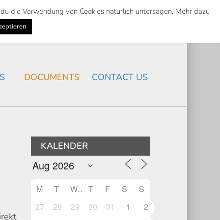
st du die Verwendung von Cookies natürlich untersagen. Mehr dazu
Suche
Search
K
NEWS
/
zeptieren
Search
S
DOCUMENTS
CONTACT US
KALENDER
M
T
W
T
F
S
S
27
28
29
30
31
1
2
irekt