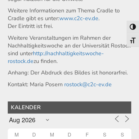
Weitere Informationen zum Thema Cradle to
Cradle gibt es unter:
www.c2c-ev.de
.
Der Eintritt ist frei.
Umsch
Weitere Veranstaltungen im Rahmen der
Schri
Nachhaltigkeitswoche an der Universität Rostock
sind unter
http://nachhaltigkeitswoche-
rostock.de
zu finden.
Anhang: Der Abdruck des Bildes ist honorarfrei.
Kontakt: Maria Posern
rostock@c2c-ev.de
KALENDER
M
D
M
D
F
S
S