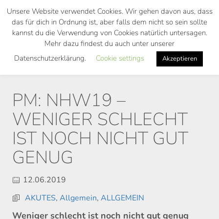
Skip
Unsere Website verwendet Cookies. Wir gehen davon aus, dass
to
das für dich in Ordnung ist, aber falls dem nicht so sein sollte
main
kannst du die Verwendung von Cookies natürlich untersagen.
Toggl
content
Mehr dazu findest du auch unter unserer
navig
Datenschutzerklärung.
Cookie settings
Akzeptieren
PM: NHW19 –
WENIGER SCHLECHT
IST NOCH NICHT GUT
GENUG
12.06.2019
AKUTES
,
Allgemein
,
ALLGEMEIN
Weniger schlecht ist noch nicht gut genug