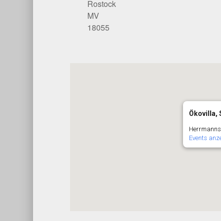
Rostock
MV
18055
Ökovilla,
Herrmannstr
Events anz