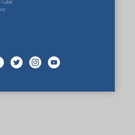
uTube
ro