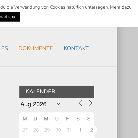
st du die Verwendung von Cookies natürlich untersagen. Mehr dazu
Suche
Search
AKTUELLES
/
zeptieren
Search
LES
DOKUMENTE
KONTAKT
KALENDER
M
D
M
D
F
S
S
27
28
29
30
31
1
2