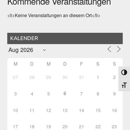
Kommende Veranstaltungen
<li>Keine Veranstaltungen an diesem Ort</li>
KALENDER
M
D
M
D
F
S
S
Umsch
27
28
29
30
31
1
2
Schri
6
3
4
5
7
8
9
10
11
12
13
14
15
16
17
18
19
20
21
22
23