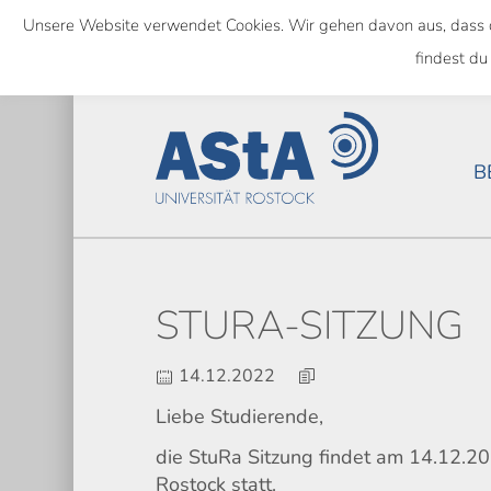
Skip
Unsere Website verwendet Cookies. Wir gehen davon aus, dass das
to
SEMESTERTICKET ALS BUNDE
findest du
main
content
B
STURA-SITZUNG
14.12.2022
Liebe Studierende,
die StuRa Sitzung findet am 14.12.
Rostock statt.