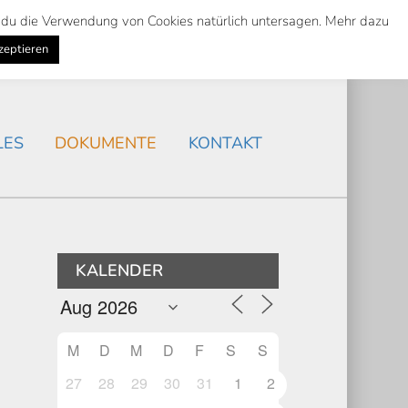
st du die Verwendung von Cookies natürlich untersagen. Mehr dazu
Suche
Search
AKTUELLES
/
zeptieren
Search
LES
DOKUMENTE
KONTAKT
KALENDER
M
D
M
D
F
S
S
27
28
29
30
31
1
2