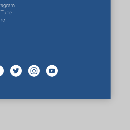
tagram
uTube
ro