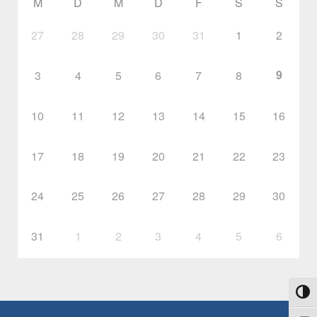
M
D
M
D
F
S
S
27
28
29
30
31
1
2
9
3
4
5
6
7
8
10
11
12
13
14
15
16
17
18
19
20
21
22
23
24
25
26
27
28
29
30
31
1
2
3
4
5
6
Umsch