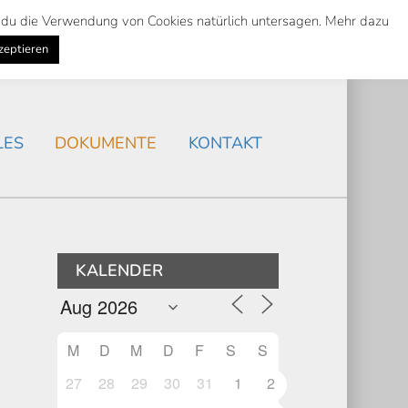
st du die Verwendung von Cookies natürlich untersagen. Mehr dazu
Suche
Search
AKTUELLES
/
zeptieren
Search
LES
DOKUMENTE
KONTAKT
KALENDER
M
D
M
D
F
S
S
27
28
29
30
31
1
2