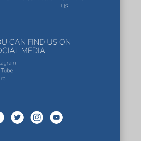
US
OU CAN FIND US ON
OCIAL MEDIA
tagram
uTube
ro