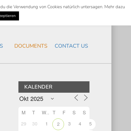
st du die Verwendung von Cookies natürlich untersagen. Mehr dazu
Suche
Search
K
NEWS
/
zeptieren
Search
S
DOCUMENTS
CONTACT US
KALENDER
M
T
W
T
F
S
S
29
30
1
3
4
5
2