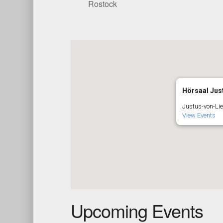
Rostock
Hörsaal Jus
Justus-von-Li
View Events
Upcoming Events