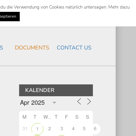
st du die Verwendung von Cookies natürlich untersagen. Mehr dazu
Suche
Search
K
NEWS
/
zeptieren
Search
S
DOCUMENTS
CONTACT US
KALENDER
M
T
W
T
F
S
S
31
2
3
4
5
6
1