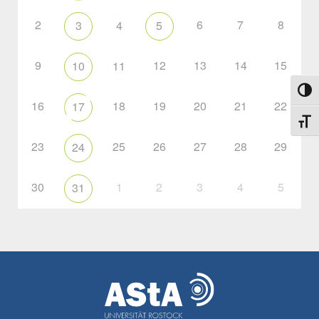
2
6
7
8
3
4
5
9
12
13
14
15
10
11
Toggl
16
18
19
20
21
22
17
Toggl
23
25
26
27
28
29
24
30
1
2
3
4
5
31