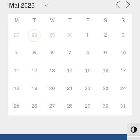
M
T
W
T
F
S
S
27
29
30
1
2
3
28
4
5
6
7
8
9
10
11
12
13
14
15
16
17
18
19
20
21
22
23
24
25
26
27
28
29
30
31
Toggl