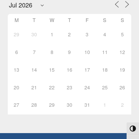
M
T
W
T
F
S
S
29
30
1
2
3
4
5
6
7
8
9
10
11
12
13
14
15
16
17
18
19
20
21
22
23
24
25
26
27
28
29
30
31
1
2
Toggl