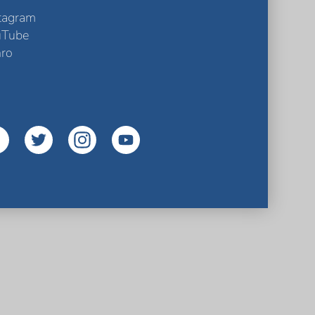
tagram
uTube
ro