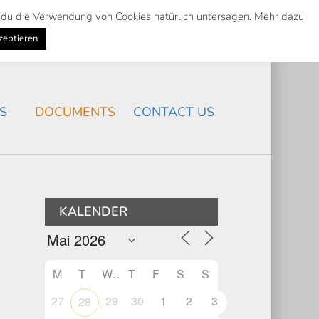
st du die Verwendung von Cookies natürlich untersagen. Mehr dazu
Suche
Search
K
NEWS
/
zeptieren
Search
S
DOCUMENTS
CONTACT US
KALENDER
M
T
W
T
F
S
S
27
29
30
1
2
3
28