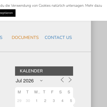
st du die Verwendung von Cookies natürlich untersagen. Mehr dazu
Suche
Search
K
NEWS
/
zeptieren
Search
S
DOCUMENTS
CONTACT US
KALENDER
M
T
W
T
F
S
S
29
30
1
2
3
4
5