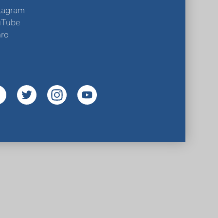
tagram
uTube
ro