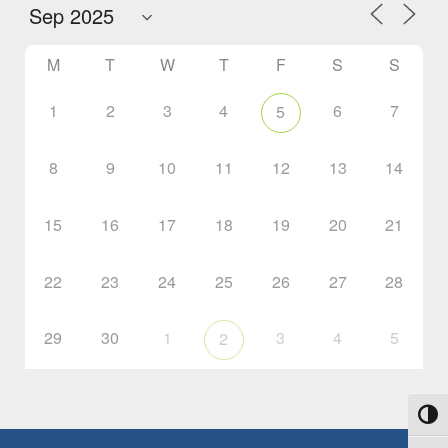
M
T
W
T
F
S
S
1
2
3
4
6
7
5
8
9
10
11
12
13
14
15
16
17
18
19
20
21
22
23
24
25
26
27
28
29
30
1
3
4
5
2
Toggl