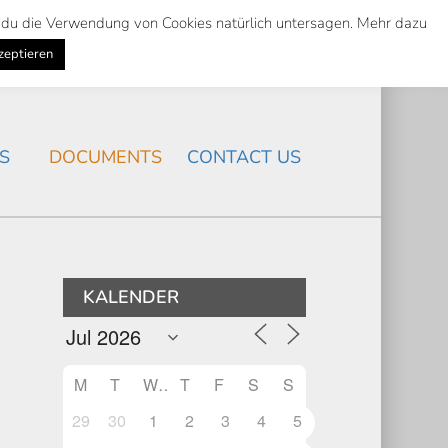
st du die Verwendung von Cookies natürlich untersagen. Mehr dazu
Suche
Search
K
NEWS
/
zeptieren
Search
S
DOCUMENTS
CONTACT US
KALENDER
M
T
W
T
F
S
S
29
30
1
2
3
4
5