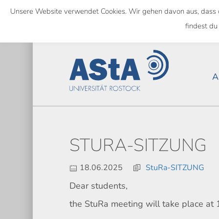
Skip
Unsere Website verwendet Cookies. Wir gehen davon aus, dass das
to
NATIONWIDE
findest du
main
content
A
STURA-SITZUNG
18.06.2025
StuRa-SITZUNG
Dear students,
the StuRa meeting will take place a