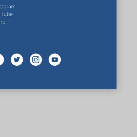
tagram
uTube
ro