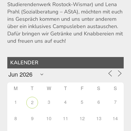
Studierendenwerk Rostock-Wismar) und Lena
Prahl (Sozialberatung – AStA), möchten mit euch
ins Gespräch kommen und uns unter anderem
über ein inklusives Campusleben austauschen.
Dafür bringen wir Getränke und Knabbereien mit
und freuen uns auf euch!
KALENDER
M
T
W
T
F
S
S
1
3
4
5
6
7
2
8
9
10
11
12
13
14