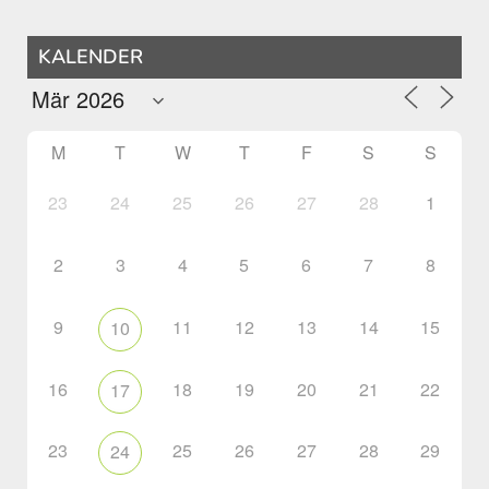
KALENDER
M
T
W
T
F
S
S
23
24
25
26
27
28
1
2
3
4
5
6
7
8
9
11
12
13
14
15
10
16
18
19
20
21
22
17
23
25
26
27
28
29
24