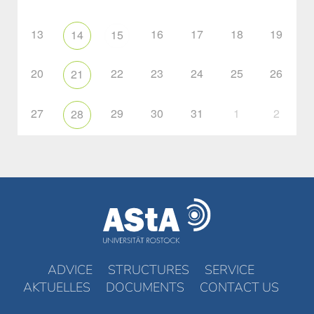
13
16
17
18
19
14
15
20
22
23
24
25
26
21
27
29
30
31
1
2
28
ADVICE
STRUCTURES
SERVICE
AKTUELLES
DOCUMENTS
CONTACT US