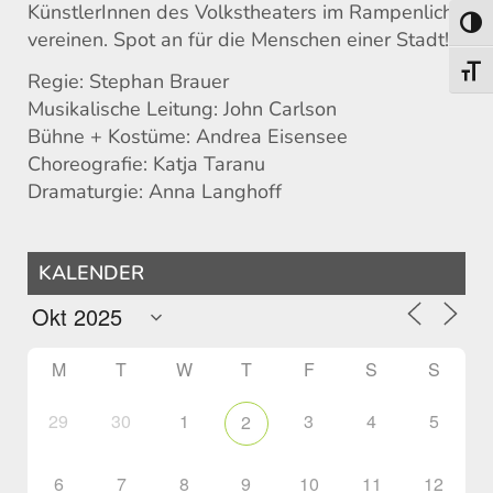
KünstlerInnen des Volkstheaters im Rampenlicht
Toggl
vereinen. Spot an für die Menschen einer Stadt!
Toggl
Regie: Stephan Brauer
Musikalische Leitung: John Carlson
Bühne + Kostüme: Andrea Eisensee
Choreografie: Katja Taranu
Dramaturgie: Anna Langhoff
KALENDER
M
T
W
T
F
S
S
29
30
1
3
4
5
2
6
7
8
9
10
11
12