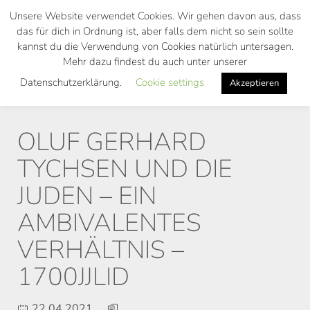
Skip
Unsere Website verwendet Cookies. Wir gehen davon aus, dass
to
das für dich in Ordnung ist, aber falls dem nicht so sein sollte
main
kannst du die Verwendung von Cookies natürlich untersagen.
Toggl
content
Mehr dazu findest du auch unter unserer
navig
Datenschutzerklärung.
Cookie settings
Akzeptieren
OLUF GERHARD
TYCHSEN UND DIE
JUDEN – EIN
AMBIVALENTES
VERHÄLTNIS –
1700JJLID
22.04.2021