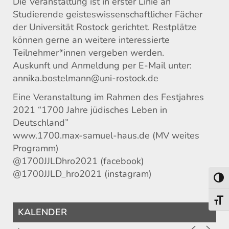
Die Veranstaltung ist in erster Linie an
Studierende geisteswissenschaftlicher Fächer
der Universität Rostock gerichtet. Restplätze
können gerne an weitere interessierte
Teilnehmer*innen vergeben werden.
Auskunft und Anmeldung per E-Mail unter:
annika.bostelmann@uni-rostock.de
Eine Veranstaltung im Rahmen des Festjahres
2021 “1700 Jahre jüdisches Leben in
Deutschland”
www.1700.max-samuel-haus.de (MV weites
Programm)
@1700JJLDhro2021 (facebook)
@1700JJLD_hro2021 (instagram)
Toggl
Toggl
KALENDER