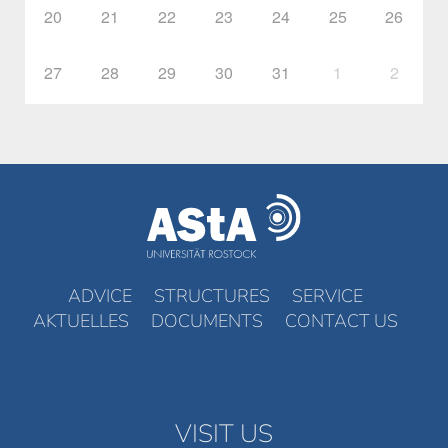
20
21
22
23
24
25
26
27
28
29
30
31
1
2
ADVICE
STRUCTURES
SERVICE
AKTUELLES
DOCUMENTS
CONTACT US
VISIT US