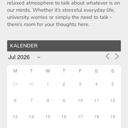
relaxed atmosphere to talk about whatever is on
our minds. Whether it’s stressful everyday life,
university worries or simply the need to talk –
there’s room for your thoughts here.
KALENDER
M
T
W
T
F
S
S
29
30
1
2
3
4
5
6
7
8
9
10
11
12
13
14
15
16
17
18
19