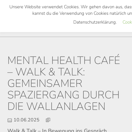
Skip
Unsere Website verwendet Cookies. Wir gehen davon aus, dass da
to
kannst du die Verwendung von Cookies natürlich un
main
Datenschutzerklärung.
Cook
Toggl
content
navig
MENTAL HEALTH CAFÉ
– WALK & TALK:
GEMEINSAMER
SPAZIERGANG DURCH
DIE WALLANLAGEN
10.06.2025
Walk & Talk – In Bewegung ins Gespräch