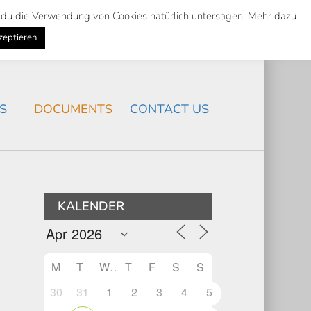
st du die Verwendung von Cookies natürlich untersagen. Mehr dazu
Suche
Search
K
NEWS
/
zeptieren
Search
S
DOCUMENTS
CONTACT US
KALENDER
M
T
W
T
F
S
S
30
31
1
2
3
4
5