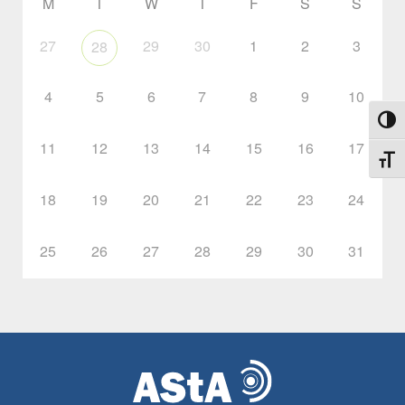
M
T
W
T
F
S
S
27
29
30
1
2
3
28
4
5
6
7
8
9
10
Toggl
11
12
13
14
15
16
17
Toggl
18
19
20
21
22
23
24
25
26
27
28
29
30
31