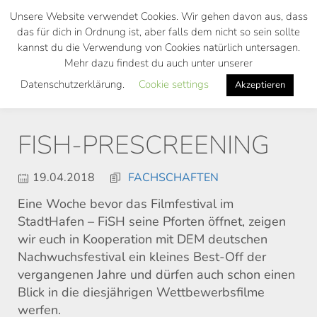
Skip
Unsere Website verwendet Cookies. Wir gehen davon aus, dass
to
das für dich in Ordnung ist, aber falls dem nicht so sein sollte
main
kannst du die Verwendung von Cookies natürlich untersagen.
Toggl
content
Mehr dazu findest du auch unter unserer
navig
Datenschutzerklärung.
Cookie settings
Akzeptieren
FISH-PRESCREENING
19.04.2018
FACHSCHAFTEN
Eine Woche bevor das Filmfestival im
StadtHafen – FiSH seine Pforten öffnet, zeigen
wir euch in Kooperation mit DEM deutschen
Nachwuchsfestival ein kleines Best-Off der
vergangenen Jahre und dürfen auch schon einen
Blick in die diesjährigen Wettbewerbsfilme
werfen.