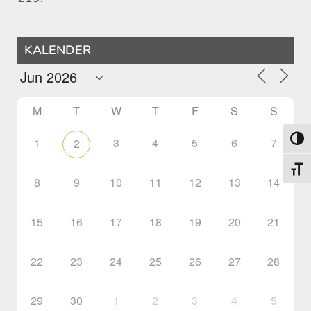
KALENDER
M
T
W
T
F
S
S
1
3
4
5
6
7
Toggl
2
Toggl
8
9
10
11
12
13
14
15
16
17
18
19
20
21
22
23
24
25
26
27
28
29
30
1
2
3
4
5