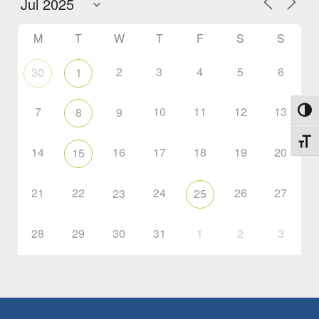
M
T
W
T
F
S
S
2
3
4
5
6
30
1
7
10
11
12
13
8
9
Toggl
Toggl
14
16
17
18
19
20
15
21
22
24
26
27
23
25
28
29
30
31
1
2
3