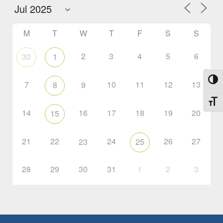
M
T
W
T
F
S
S
2
3
4
5
6
30
1
Toggl
7
10
11
12
13
8
9
Toggl
14
16
17
18
19
20
15
21
22
24
26
27
23
25
28
29
30
31
1
2
3