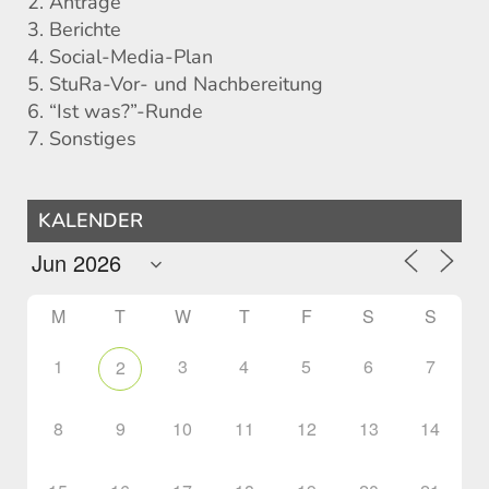
2. Anträge
3. Berichte
4. Social-Media-Plan
5. StuRa-Vor- und Nachbereitung
6. “Ist was?”-Runde
7. Sonstiges
KALENDER
M
T
W
T
F
S
S
1
3
4
5
6
7
2
8
9
10
11
12
13
14