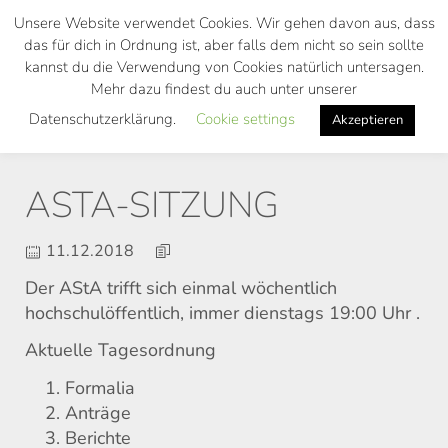
Skip
Unsere Website verwendet Cookies. Wir gehen davon aus, dass
to
das für dich in Ordnung ist, aber falls dem nicht so sein sollte
main
kannst du die Verwendung von Cookies natürlich untersagen.
Toggl
content
Mehr dazu findest du auch unter unserer
navig
Datenschutzerklärung.
Cookie settings
Akzeptieren
ASTA-SITZUNG
11.12.2018
Der AStA trifft sich einmal wöchentlich
hochschulöffentlich, immer dienstags 19:00 Uhr .
Aktuelle Tagesordnung
Formalia
Anträge
Berichte