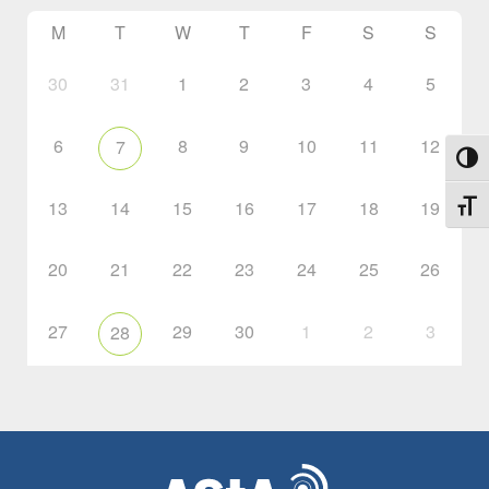
M
T
W
T
F
S
S
30
31
1
2
3
4
5
6
8
9
10
11
12
7
Toggl
13
14
15
16
17
18
19
Toggl
20
21
22
23
24
25
26
27
29
30
1
2
3
28