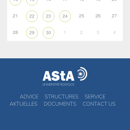
21
25
26
27
22
23
24
28
1
2
3
4
29
30
ADVICE
STRUCTURES
SERVICE
AKTUELLES
DOCUMENTS
CONTACT US