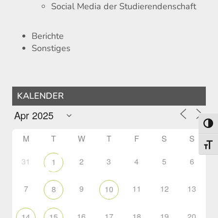
Social Media der Studierendenschaft
Berichte
Sonstiges
KALENDER
Toggl
M
T
W
T
F
S
S
Toggl
31
2
3
4
5
6
1
7
9
11
12
13
8
10
16
17
18
19
20
14
15