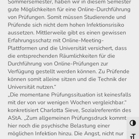
Sommersemester
, h
aben
wir
in diesem Semester
gute Möglichkeit
en
für eine Online-Durchführung
von
Prüfungen
.
Somit müssen
Studierende
und
Prüfende
sich nicht dem
hohen
Infektionsrisiko
aussetzen. Mittlerweile
gibt es einen gewissen
Erfahrungsschatz
mit Online-Meeting-
Plattformen und die Universität versichert, dass
d
ie entsprechende
n
Räumlichkeiten für die
Durchführung
von
Online-Prüfung
en
zur
Verfügung
ge
stell
t
w
erden können. Zu Prüfende
können somit alleine sitzen und
die Technik der
Universität nutzen.“
„Die momentane Prüfungssituation
ist
keinesfalls
mit der von vor wenigen Wochen vergleichbar.“
konkretisiert Charlotta Sieve, Sozialreferentin des
AStA. „
Zu
m allgemeinen Prüfungsdruck kommt
Umsch
hier noch die psychische Belastung einer
möglichen Infektion
hinzu
. Die Angst, nicht nur
Schri