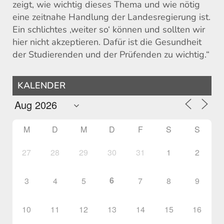
zeigt, wie wichtig dieses Thema und wie nötig
eine zeitnahe Handlung der Landesregierung ist.
Ein schlichtes ‚weiter so‘ können und sollten wir
hier nicht akzeptieren. Dafür ist die Gesundheit
der Studierenden und der Prüfenden zu wichtig.“
KALENDER
M
D
M
D
F
S
S
27
28
29
30
31
1
2
6
3
4
5
7
8
9
10
11
12
13
14
15
16