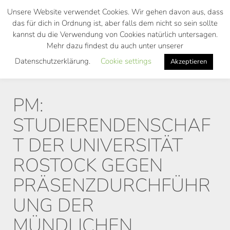
Skip
Unsere Website verwendet Cookies. Wir gehen davon aus, dass
to
das für dich in Ordnung ist, aber falls dem nicht so sein sollte
main
kannst du die Verwendung von Cookies natürlich untersagen.
Toggl
content
Mehr dazu findest du auch unter unserer
navig
Datenschutzerklärung.
Cookie settings
Akzeptieren
PM:
STUDIERENDENSCHAF
T DER UNIVERSITÄT
ROSTOCK GEGEN
PRÄSENZDURCHFÜHR
UNG DER
MÜNDLICHEN