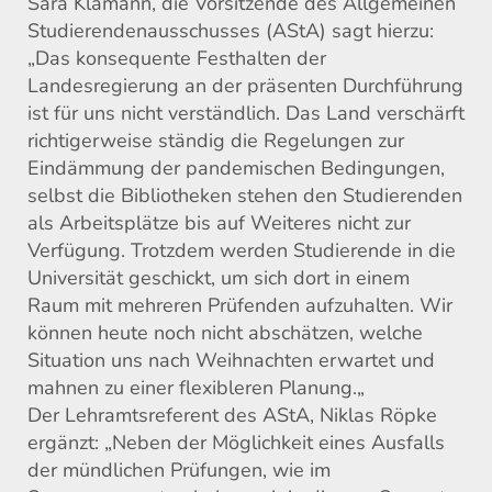
Sara Klamann,
die
Vorsitzende des
Allgemeinen
Studierendenausschusses (
AStA
)
sagt hierzu:
„Das konsequente Festhalten der
Landesregierung an der präsenten Durchführung
ist
für uns nicht
verständlich
. Das Land verschärft
richtigerweise
ständig die Regelungen zur
Eindämmung der pandemischen Bedingungen,
selbst die Bibliotheken stehen den Studierenden
als Arbeitsplätze bis auf Weiteres nicht zur
Verfügung.
T
rotzdem werden Studierende in die
Universität geschickt, um sich dort in einem
Raum mit mehreren Prüfenden aufzuhalten.
Wir
können heute noch nicht abschätzen, welche
Situation uns nach Weihnachten erwartet und
mahnen zu einer flexibleren Planung.
„
Der Lehramtsreferent des AStA, Niklas Röpke
ergänzt: „Neben der Möglichkeit eines Ausfalls
der mündlichen Prüfungen, wie
im