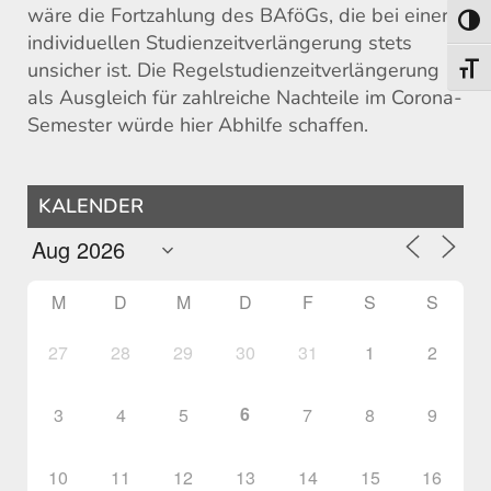
wäre die Fortzahlung des BAföGs, die bei einer
Umsch
individuellen Studienzeitverlängerung stets
unsicher ist. Die Regelstudienzeitverlängerung
Schri
als Ausgleich für zahlreiche Nachteile im Corona-
Semester würde hier Abhilfe schaffen.
KALENDER
M
D
M
D
F
S
S
27
28
29
30
31
1
2
6
3
4
5
7
8
9
10
11
12
13
14
15
16