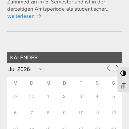
Zahnmedizin im 5. Semester und ist in der
derzeitigen Amtsperiode als studentischer…
weiterlesen
KALENDER
Umsch
M
D
M
D
F
S
S
Schri
29
30
1
2
3
4
5
6
7
8
9
10
11
12
13
14
15
16
17
18
19