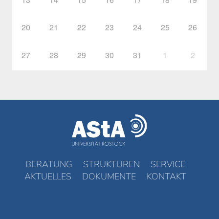
20
21
22
23
24
25
26
27
28
29
30
31
1
2
BERATUNG
STRUKTUREN
SERVICE
AKTUELLES
DOKUMENTE
KONTAKT