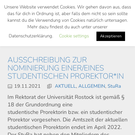
Skip
Unsere Website verwendet Cookies. Wir gehen davon aus, dass
to
das für dich in Ordnung ist, aber falls dem nicht so sein sollte
main
kannst du die Verwendung von Cookies natürlich untersagen.
Toggl
content
Mehr dazu findest du auch unter unserer
navig
Datenschutzerklärung.
Cookie settings
Akzeptieren
AUSSCHREIBUNG ZUR
NOMINIERUNG EINER/EINES
STUDENTISCHEN PROREKTOR*IN
19.11.2021
AKTUELL
,
ALLGEMEIN
,
StuRa
Im Rektorat der Universität Rostock ist gemäß §
18 der Grundordnung eine
studentische Prorektorin bzw. ein studentischer
Prorektor vorgesehen. Die Amtszeit der aktuellen
studentischen Prorektorin endet im April 2022.
Der StuRa hat neben den Mitgliedern des