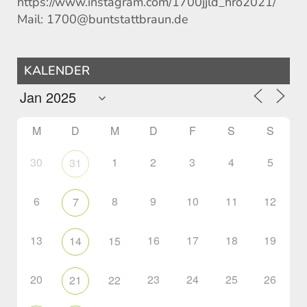
https://www.instagram.com/1700jjld_hro2021/
Mail: 1700@buntstattbraun.de
KALENDER
M
D
M
D
F
S
S
30
1
2
3
4
5
31
6
8
9
10
11
12
7
13
16
17
18
19
14
15
20
23
24
25
26
21
22