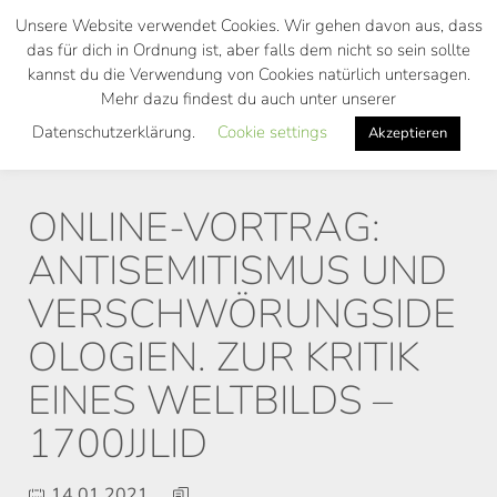
Skip
Unsere Website verwendet Cookies. Wir gehen davon aus, dass
to
das für dich in Ordnung ist, aber falls dem nicht so sein sollte
main
kannst du die Verwendung von Cookies natürlich untersagen.
Toggl
content
Mehr dazu findest du auch unter unserer
navig
Datenschutzerklärung.
Cookie settings
Akzeptieren
ONLINE-VORTRAG:
ANTISEMITISMUS UND
VERSCHWÖRUNGSIDE
OLOGIEN. ZUR KRITIK
EINES WELTBILDS –
1700JJLID
14.01.2021