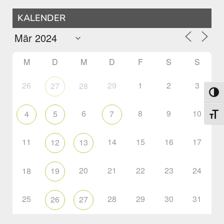
KALENDER
M
D
M
D
F
S
S
26
29
1
2
3
27
28
Umsch
6
8
9
10
4
5
7
Schri
11
14
15
16
17
12
13
20
21
22
23
24
18
19
25
28
29
30
31
26
27