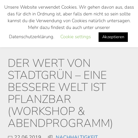
Skip
Unsere Website verwendet Cookies. Wir gehen davon aus, dass
to
das für dich in Ordnung ist, aber falls dem nicht so sein sollte
main
kannst du die Verwendung von Cookies natürlich untersagen.
Toggl
content
Mehr dazu findest du auch unter unserer
navig
Datenschutzerklärung.
Cookie settings
Akzeptieren
DER WERT VON
STADTGRÜN – EINE
BESSERE WELT IST
PFLANZBAR
(WORKSHOP &
ABENDPROGRAMM)
22.06.2019
NACHHALTIGKEIT