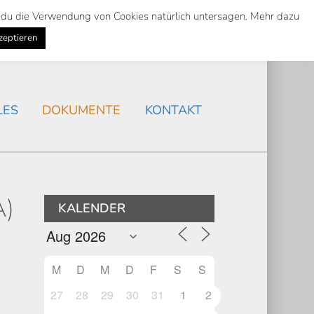
st du die Verwendung von Cookies natürlich untersagen. Mehr dazu
Suche
Search
AKTUELLES
/
zeptieren
Search
LES
DOKUMENTE
KONTAKT
)
KALENDER
M
D
M
D
F
S
S
27
28
29
30
31
1
2