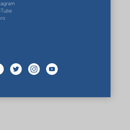
tagram
uTube
ro