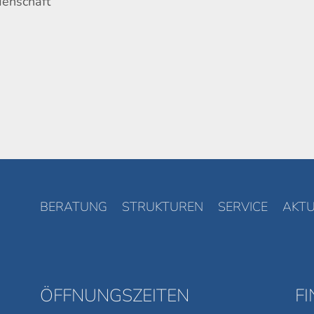
denschaft
BERATUNG
STRUKTUREN
SERVICE
AKTU
ÖFFNUNGSZEITEN
F