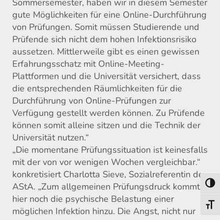
Sommersemester
, h
aben
wir
in diesem Semester
gute Möglichkeit
en
für eine Online-Durchführung
von
Prüfungen
.
Somit müssen
Studierende
und
Prüfende
sich nicht dem
hohen
Infektionsrisiko
aussetzen. Mittlerweile
gibt es einen gewissen
Erfahrungsschatz
mit Online-Meeting-
Plattformen und die Universität versichert, dass
d
ie entsprechende
n
Räumlichkeiten für die
Durchführung
von
Online-Prüfung
en
zur
Verfügung
ge
stell
t
w
erden können. Zu Prüfende
können somit alleine sitzen und
die Technik der
Universität nutzen.“
„Die momentane Prüfungssituation
ist
keinesfalls
mit der von vor wenigen Wochen vergleichbar.“
konkretisiert Charlotta Sieve, Sozialreferentin des
Umsch
AStA. „
Zu
m allgemeinen Prüfungsdruck kommt
hier noch die psychische Belastung einer
Schri
möglichen Infektion
hinzu
. Die Angst, nicht nur