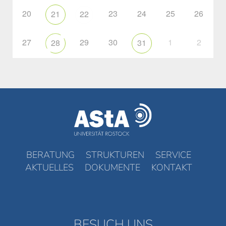
20
23
24
25
26
21
22
27
29
30
1
2
28
31
BERATUNG
STRUKTUREN
SERVICE
AKTUELLES
DOKUMENTE
KONTAKT
BESUCH UNS