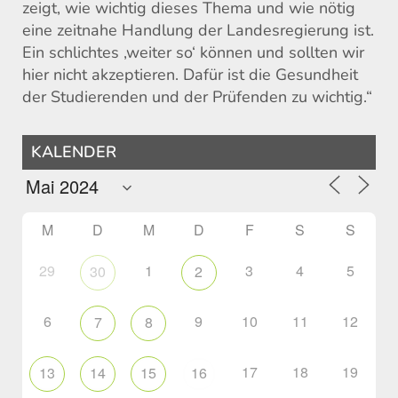
zeigt, wie wichtig dieses Thema und wie nötig
eine zeitnahe Handlung der Landesregierung ist.
Ein schlichtes ‚weiter so‘ können und sollten wir
hier nicht akzeptieren. Dafür ist die Gesundheit
der Studierenden und der Prüfenden zu wichtig.“
KALENDER
M
D
M
D
F
S
S
29
1
3
4
5
30
2
6
9
10
11
12
7
8
17
18
19
13
14
15
16