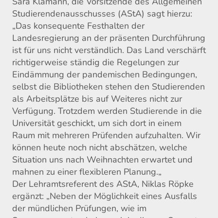
Sara Klamann,
die
Vorsitzende des
Allgemeinen
Studierendenausschusses (
AStA
)
sagt hierzu:
„Das konsequente Festhalten der
Landesregierung an der präsenten Durchführung
ist
für uns nicht
verständlich
. Das Land verschärft
richtigerweise
ständig die Regelungen zur
Eindämmung der pandemischen Bedingungen,
selbst die Bibliotheken stehen den Studierenden
als Arbeitsplätze bis auf Weiteres nicht zur
Verfügung.
T
rotzdem werden Studierende in die
Universität geschickt, um sich dort in einem
Raum mit mehreren Prüfenden aufzuhalten.
Wir
können heute noch nicht abschätzen, welche
Situation uns nach Weihnachten erwartet und
mahnen zu einer flexibleren Planung.
„
Der Lehramtsreferent des AStA, Niklas Röpke
ergänzt: „Neben der Möglichkeit eines Ausfalls
der mündlichen Prüfungen, wie
im