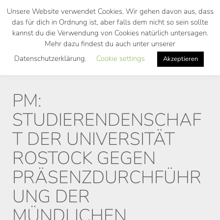
Skip
Unsere Website verwendet Cookies. Wir gehen davon aus, dass
to
das für dich in Ordnung ist, aber falls dem nicht so sein sollte
main
kannst du die Verwendung von Cookies natürlich untersagen.
Toggl
content
Mehr dazu findest du auch unter unserer
navig
Datenschutzerklärung.
Cookie settings
Akzeptieren
PM:
STUDIERENDENSCHAF
T DER UNIVERSITÄT
ROSTOCK GEGEN
PRÄSENZDURCHFÜHR
UNG DER
MÜNDLICHEN