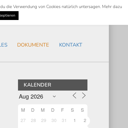
st du die Verwendung von Cookies natürlich untersagen. Mehr dazu
Suche
Search
AKTUELLES
/
zeptieren
Search
LES
DOKUMENTE
KONTAKT
KALENDER
M
D
M
D
F
S
S
27
28
29
30
31
1
2