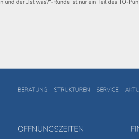
n und der „Ist was?“-Runde ist nur ein Teil des TO-Pun
BERATUNG
STRUKTUREN
SERVICE
AKTU
ÖFFNUNGSZEITEN
F