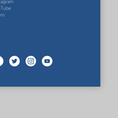
tagram
uTube
ro