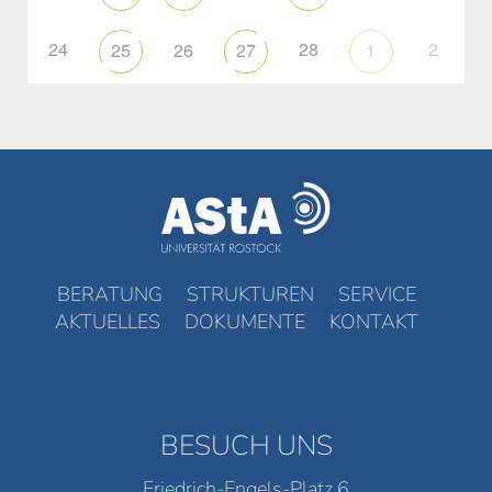
24
28
2
25
26
27
1
BERATUNG
STRUKTUREN
SERVICE
AKTUELLES
DOKUMENTE
KONTAKT
BESUCH UNS
Friedrich-Engels-Platz 6