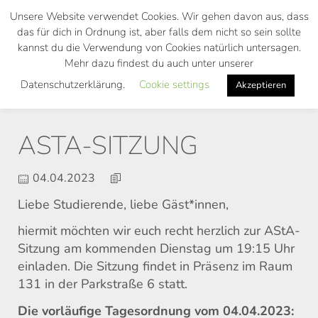
Skip
Unsere Website verwendet Cookies. Wir gehen davon aus, dass
to
das für dich in Ordnung ist, aber falls dem nicht so sein sollte
main
kannst du die Verwendung von Cookies natürlich untersagen.
Toggl
content
Mehr dazu findest du auch unter unserer
navig
Datenschutzerklärung.
Cookie settings
Akzeptieren
ASTA-SITZUNG
04.04.2023
Liebe Studierende, liebe Gäst*innen,
hiermit möchten wir euch recht herzlich zur AStA-
Sitzung am kommenden Dienstag um 19:15 Uhr
einladen. Die Sitzung findet in Präsenz im Raum
131 in der Parkstraße 6 statt.
Die vorläufige Tagesordnung vom 04.04.2023: