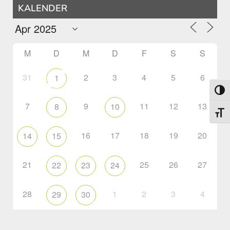
KALENDER
M
D
M
D
F
S
S
31
2
3
4
5
6
1
Umsch
7
9
11
12
13
8
10
Schri
16
17
18
19
20
14
15
21
25
26
27
22
23
24
28
1
2
3
4
29
30