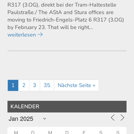
R317 (3.OG), direkt bei der Tram-Haltestelle
Paulstraße./ The AStA and Stura offices are
moving to Friedrich-Engels-Platz 6 R317 (3.OG)
by February 23. That will be right…
weiterlesen
1
2
3
35
Nächste Seite »
KALENDER
M
D
M
D
F
S
S