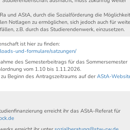
r Studierendenschaft ausmacht, muss zukünftig weiter
Ra und AStA, durch die Sozialförderung die Möglichkeit
len Notlagen zu ermöglichen, sich jedoch auch für weit
fällen, z.B. durch das Studierendenwerk, einzusetzen.
schaft ist hier zu finden:
nloads-und-formulare/satzungen/
rnahme des Semesterbeitrags für das Sommersemester
alordnung vom 1.10 bis 1.11.2026.
d zu Beginn des Antragszeitraums auf der
AStA-Websit
udienfinanzierung erreicht ihr das AStA-Referat für
ock.de
erks erreicht ihr unter
sozialberatung@stw-rw.de