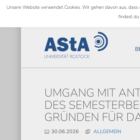
Skip
Unsere Website verwendet Cookies. Wir gehen davon aus, dass das
to
SEMESTERTICKET ALS BUNDE
findest du
main
content
B
UMGANG MIT AN
DES SEMESTERBE
GRÜNDEN FÜR DA
30.06.2026
ALLGEMEIN