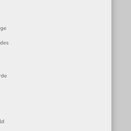
ige
e
 des
rde
ld