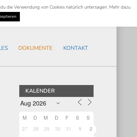
st du die Verwendung von Cookies natürlich untersagen. Mehr dazu
Suche
Search
AKTUELLES
/
zeptieren
Search
LES
DOKUMENTE
KONTAKT
KALENDER
M
D
M
D
F
S
S
27
28
29
30
31
1
2