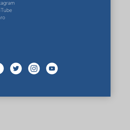
tagram
uTube
ro