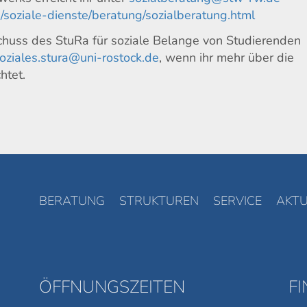
/soziale-dienste/beratung/sozialberatung.html
schuss des StuRa für soziale Belange von Studierenden
oziales.stura@uni-rostock.de
, wenn ihr mehr über die
htet.
BERATUNG
STRUKTUREN
SERVICE
AKTU
ÖFFNUNGSZEITEN
F