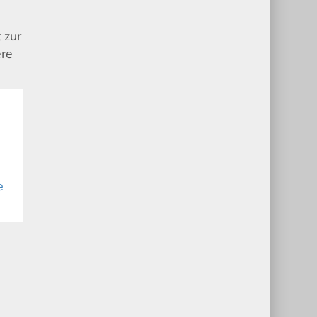
 zur
ere
e