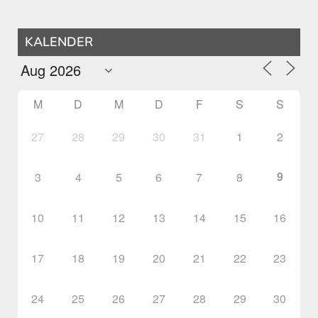
KALENDER
M
D
M
D
F
S
S
27
28
29
30
31
1
2
9
3
4
5
6
7
8
10
11
12
13
14
15
16
17
18
19
20
21
22
23
24
25
26
27
28
29
30