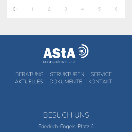
31
1
2
3
4
5
6
BERATUNG
STRUKTUREN
SERVICE
AKTUELLES
DOKUMENTE
KONTAKT
BESUCH UNS
Friedrich-Engels-Platz 6