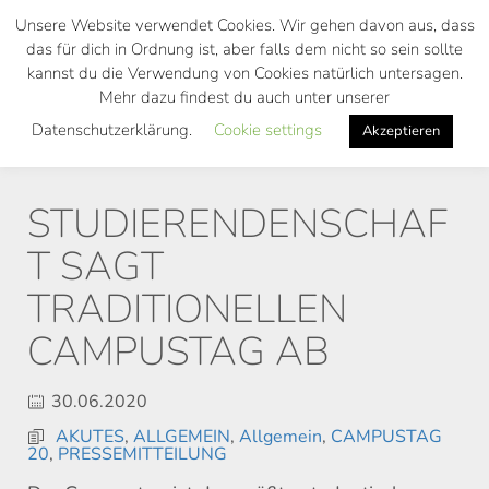
Skip
Unsere Website verwendet Cookies. Wir gehen davon aus, dass
to
das für dich in Ordnung ist, aber falls dem nicht so sein sollte
main
kannst du die Verwendung von Cookies natürlich untersagen.
Toggl
content
Mehr dazu findest du auch unter unserer
navig
Datenschutzerklärung.
Cookie settings
Akzeptieren
STUDIERENDENSCHAF
T SAGT
TRADITIONELLEN
CAMPUSTAG AB
30.06.2020
AKUTES
,
ALLGEMEIN
,
Allgemein
,
CAMPUSTAG
20
,
PRESSEMITTEILUNG