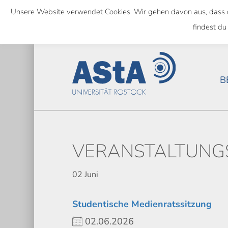
Skip
Unsere Website verwendet Cookies. Wir gehen davon aus, dass das
to
SEMESTERTICKET ALS BUNDE
findest du
main
content
B
VERANSTALTUNG
02
Juni
Studentische Medienratssitzung
02.06.2026