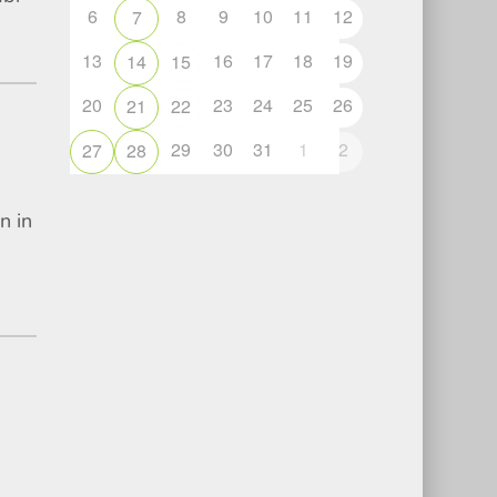
6
8
9
10
11
12
7
13
16
17
18
19
14
15
20
23
24
25
26
21
22
29
30
31
1
2
27
28
n in