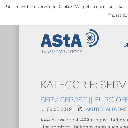
Skip
Unsere Website verwendet Cookies. Wir gehen davon aus, dass das
to
SEMESTERTICKET ALS BUNDE
findest du
main
content
B
KATEGORIE: SERV
SERVICEPOST || BÜRO ÖF
03.05.2019
AKUTES
,
ALLGEME
### Servicepost ### (english below!)
Uhr geöffnet. Ihr könnt dann auch von