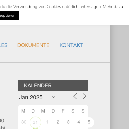
st du die Verwendung von Cookies natürlich untersagen. Mehr dazu
Suche
Search
AKTUELLES
/
zeptieren
Search
LES
DOKUMENTE
KONTAKT
KALENDER
M
D
M
D
F
S
S
00
30
1
2
3
4
5
31
abi