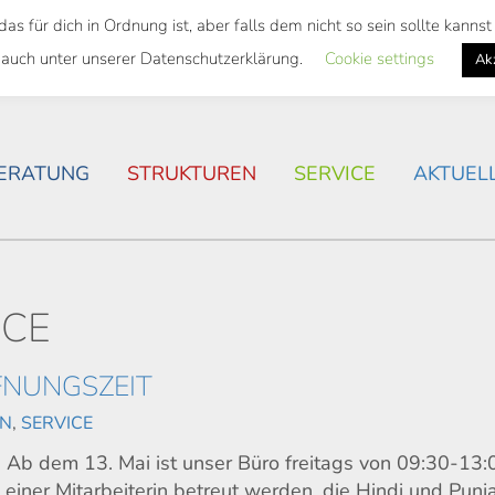
 für dich in Ordnung ist, aber falls dem nicht so sein sollte kann
SWEITES TICKET
WOHNSITUATION IN ROSTOCK
 auch unter unserer Datenschutzerklärung.
Cookie settings
Ak
ERATUNG
STRUKTUREN
SERVICE
AKTUEL
ICE
FNUNGSZEIT
IN
,
SERVICE
 Ab dem 13. Mai ist unser Büro freitags von 09:30-13:
 einer Mitarbeiterin betreut werden, die Hindi und Punj