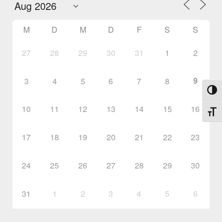
M
D
M
D
F
S
S
27
28
29
30
31
1
2
9
3
4
5
6
7
8
Umsch
10
11
12
13
14
15
16
Schri
17
18
19
20
21
22
23
24
25
26
27
28
29
30
31
1
2
3
4
5
6