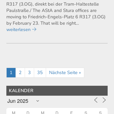
R317 (3.OG), direkt bei der Tram-Haltestelle
Paulstraße./ The AStA and Stura offices are
moving to Friedrich-Engels-Platz 6 R317 (3.OG)
by February 23. That will be right…
weiterlesen
1
2
3
35
Nächste Seite »
KALENDER
M
D
M
D
F
S
S