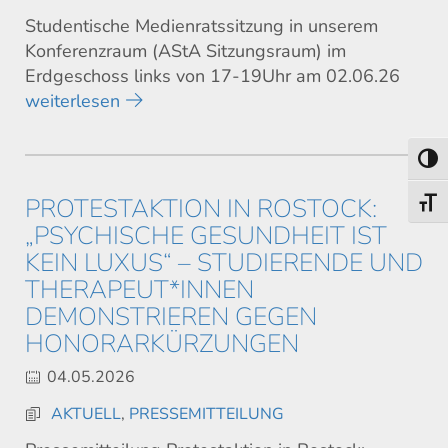
Studentische Medienratssitzung in unserem
Konferenzraum (AStA Sitzungsraum) im
Erdgeschoss links von 17-19Uhr am 02.06.26
weiterlesen
Umsch
PROTESTAKTION IN ROSTOCK:
Schri
„PSYCHISCHE GESUNDHEIT IST
KEIN LUXUS“ – STUDIERENDE UND
THERAPEUT*INNEN
DEMONSTRIEREN GEGEN
HONORARKÜRZUNGEN
04.05.2026
AKTUELL
,
PRESSEMITTEILUNG