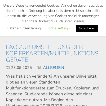
Skip
Unsere Website verwendet Cookies. Wir gehen davon aus, dass
to
das für dich in Ordnung ist, aber falls dem nicht so sein sollte
main
kannst du die Verwendung von Cookies natürlich untersagen.
Toggl
content
Mehr dazu findest du auch unter unserer
navig
Datenschutzerklärung.
Cookie settings
Akzeptieren
FAQ ZUR UMSTELLUNG DER
KOPIERKARTEN/MULTIFUNKTIONS
GERÄTE
23.09.2025
ALLGEMEIN
Was hat sich verändert? An unserer Universität
gibt es an vielen Standorten
Multifunktionsgeräte zum Drucken, Kopieren und
Scannen. Studierende können diese mit einer
Kopierkarte nutzen. Mit Beginn des
Wintersemesters 2025/2026 ist ein neuer