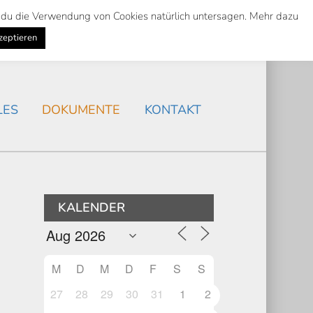
st du die Verwendung von Cookies natürlich untersagen. Mehr dazu
Suche
Search
AKTUELLES
/
zeptieren
Search
LES
DOKUMENTE
KONTAKT
KALENDER
M
D
M
D
F
S
S
27
28
29
30
31
1
2