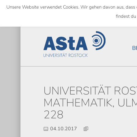
Skip
Unsere Website verwendet Cookies. Wir gehen davon aus, dass das
to
SEMESTERTICKET ALS BUNDE
findest du
main
content
B
UNIVERSITÄT ROS
MATHEMATIK, ULM
228
04.10.2017