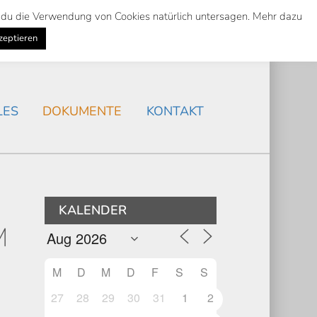
st du die Verwendung von Cookies natürlich untersagen. Mehr dazu
Suche
Search
AKTUELLES
/
zeptieren
Search
LES
DOKUMENTE
KONTAKT
KALENDER
M
M
D
M
D
F
S
S
27
28
29
30
31
1
2