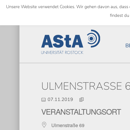
Skip
Unsere Website verwendet Cookies. Wir gehen davon aus, dass das
to
SEMESTERTICKET ALS BUNDE
findest du
main
content
B
ULMENSTRASSE 69
07.11.2019
VERANSTALTUNGSORT
Ulmenstraße 69