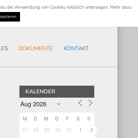
st du die Verwendung von Cookies natürlich untersagen. Mehr dazu
Suche
Search
AKTUELLES
/
zeptieren
Search
LES
DOKUMENTE
KONTAKT
KALENDER
M
D
M
D
F
S
S
27
28
29
30
31
1
2